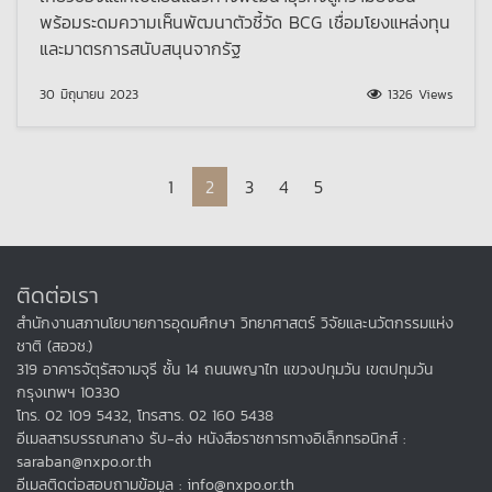
พร้อมระดมความเห็นพัฒนาตัวชี้วัด BCG เชื่อมโยงแหล่งทุน
และมาตรการสนับสนุนจากรัฐ
30 มิถุนายน 2023
1326 Views
Page navigation
Page
Current Page
Page
Page
Page
1
2
3
4
5
ติดต่อเรา
สำนักงานสภานโยบายการอุดมศึกษา วิทยาศาสตร์ วิจัยและนวัตกรรมแห่ง
ชาติ (สอวช.)
319 อาคารจัตุรัสจามจุรี ชั้น 14 ถนนพญาไท แขวงปทุมวัน เขตปทุมวัน
กรุงเทพฯ 10330
โทร. 02 109 5432, โทรสาร. 02 160 5438
อีเมลสารบรรณกลาง รับ-ส่ง หนังสือราชการทางอิเล็กทรอนิกส์ :
saraban@nxpo.or.th
อีเมลติดต่อสอบถามข้อมูล : info@nxpo.or.th