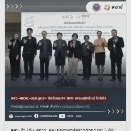
สสว. ร่วมกับ สอวช. และมหาวิทยาลัยราชภัฏอุดรธานี จัด