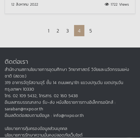
12 สิงหาคม 2022
1722 Views
Page navigation
Page
Page
Page
Current Page
Page
1
2
3
4
5
ติดต่อเรา
สำนักงานสภานโยบายการอุดมศึกษา วิทยาศาสตร์ วิจัยและนวัตกรรมแห่ง
ชาติ (สอวช.)
319 อาคารจัตุรัสจามจุรี ชั้น 14 ถนนพญาไท แขวงปทุมวัน เขตปทุมวัน
กรุงเทพฯ 10330
โทร. 02 109 5432, โทรสาร. 02 160 5438
อีเมลสารบรรณกลาง รับ-ส่ง หนังสือราชการทางอิเล็กทรอนิกส์ :
saraban@nxpo.or.th
อีเมลติดต่อสอบถามข้อมูล : info@nxpo.or.th
นโยบายการคุ้มครองข้อมูลส่วนบุคคล
นโยบายการรักษาความมั่นคงปลอดภัยเว็บไซต์