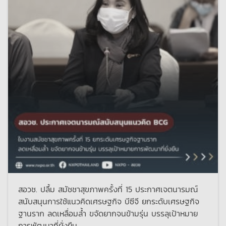
สอวช. ปลื้ม สมัชชาสุขภาพครั้งที่ 15 ประกาศเจตนารมณ์
สนับสนุนการใช้แนวคิดเศรษฐกิจ บีซีจี ยกระดับเศรษฐกิจ
ฐานราก ลดเหลื่อมล้ำ ขจัดยากจนข้ามรุ่น บรรลุเป้าหมาย
การพัฒนาที่ยั่งยืน