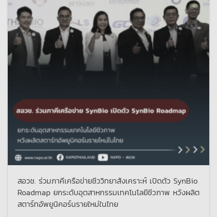
สอวช. ร่วมภาคีเครือข่ายชีววิทยาสังเคราะห์ เปิดตัว SynBio
Roadmap ยกระดับอุตสาหกรรมเทคโนโลยีชีวภาพ หวังผลิต
สตาร์ทอัพยูนิคอร์นรายใหม่ในไทย