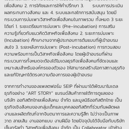
เพื่อสังคม 2. การโค้ชและการให้คำปรึกษา 3. ระบบการประเมิน
ผลกระทบทางสังคม และ 4. ระบบและกลไกการสนับสนุน โดยมี
กระบวนการบ่มเพาะวิสาหกิจเพื่อสังคมในภาพรวม ทั้งหมด 3 ระยะ
ได้แก่ 1. ระยะเตรียมการบ่มเพาะ (Pre-incubation) การเสริม
ความรู้เกี่ยวกับแนวคิดวิสาหกิจเพื่อสังคม 2. ระยะการบ่มเพาะ
(Incubation) ศึกษางานจากผู้ประกอบการต้นแบบที่ผู้เข้าอบรม
สนใจ 3. ระยะหลังการบ่มเพาะ (Post-incubation) การทวนสอบ
ความพร้อมการเป็นวิสาหกิจเพื่อสังคม โดยผู้เข้าอบรมที่ผ่าน
กระบวนการทั้งหมดจะต้องได้โมเดลธุรกิจเพื่อสังคมที่ชัดเจนและ
เหมาะสมสำหรับองค์กรของตัวเอง ให้สามารถสร้างโอกาสทางธุรกิจ
และแก้ปัญหาได้ตรงความต้องการของผู้เข้าอบรม
จากการทำงานของแพลตฟอร์ม SEIP ที่ผ่านมาได้พัฒนาโมเดล
ธุรกิจอย่าง “ART STORY” แบรนด์สินค้าภายใต้การดูแลของ
บริษัท ออทิสติกไทยเพื่อสังคม จำกัด และมูลนิธิออทิสติกไทย เป็น
ธุรกิจเชิงสังคมของกลุ่มเด็กและบุคคลออทิสติกที่ร่วมกันผลิตผล
งานและผลิตภัณฑ์จากจินตนาการและความรู้สึก ไม่ว่าจะเป็นภาพ
วาด ลายเส้น งานออกแบบ งานฝีมือ โดยปัจจุบันได้จับมือกับบริษัท
เซ็นทรัลทำ วิสาหกิจเพื่อสังคม จำกัด เป็น Collaborator เข้าห้าง