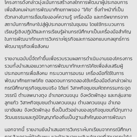
โครงการดังกล่าวมุ่งเน้นการสร้างกลไกการพัฒนาผู้ประกอบการ
เพื่อสังคมผ่านการพัฒนาศักยภาพของ “โค้ช” ซึ่งทำหน้าที่เป็น
ตัวกลางในการเชื่อมโยงองค์ความรู้ เครื่องมือ และทรัพยากรจาก
สถาบันการศึกษาไปสู่ผู้ประกอบการในชุมชน โดยใช้กระบวนการ
เรียนรู้เชิงปฏิบัติและการเรียนรู้ผ่านกรณีศึกษาเป็นเครื่องมือสำคัญ
ในการพัฒนาทักษะการวิเคราะห์ธุรกิจและการออกแบบกลยุทธ์การ
พัฒนาธุรกิจเพื่อสังคม
รายงานฉบับนี้จัดทำขึ้นเพื่อรวบรวมผลการดำเนินงานของโครงการ
รวมทั้งนำเสนอแนวทางการพัฒนาทักษะการโค้ชเพื่อส่งเสริมผู้
ประกอบการเพื่อสังคม กระบวนการอบรม เครื่องมือที่ใช้ในการ
พัฒนาศักยภาพโค้ช ตลอดจนการทดลองใช้เครื่องมือดังกล่าวผ่าน
กรณีศึกษาธุรกิจชุมชนจริง ได้แก่ วิสาหกิจชุมชนหัตถกรรมกระจูด
วรรณี ตำบลพนางตุง อำเภอควนขนุน จังหวัดพัทลุง และกลุ่มลาย
ลูกแก้ว วิสาหกิจชุมชนตำบลควนขนุน ตำบลควนขนุน อำเภอ
เขาชัยสน จังหวัดพัทลุง ซึ่งเป็นตัวอย่างของธุรกิจชุมชนที่มีทุนทาง
วัฒนธรรมและภูมิปัญญาท้องถิ่นเป็นฐานสำคัญของการพัฒนา
นอกจากนี้ รายงานยังนำเสนอการวิเคราะห์บทเรียนจากกรณีศึกษา
การสังเคราะห์ข้อค้นพบ และข้อเสนอแนะเชิงนโยบายที่สามารถนำไป