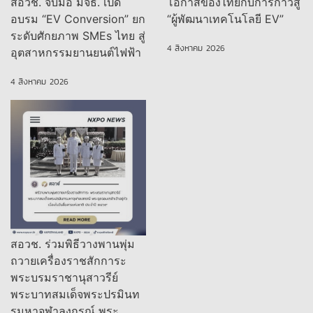
สอวช. จับมือ มจธ. เปิด
โอกาสของไทยกับการก้าวสู่
อบรม “EV Conversion” ยก
“ผู้พัฒนาเทคโนโลยี EV”
ระดับศักยภาพ SMEs ไทย สู่
4 สิงหาคม 2026
อุตสาหกรรมยานยนต์ไฟฟ้า
4 สิงหาคม 2026
สอวช. ร่วมพิธีวางพานพุ่ม
ถวายเครื่องราชสักการะ
พระบรมราชานุสาวรีย์
พระบาทสมเด็จพระปรมินท
รมหาจุฬาลงกรณ์ พระ