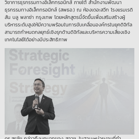
วิชาการธุรกรรมทางอิเล็กทรอนิกส์ ภายใต้ สำนักงานพัฒนา
ธุรกรรมทางอิเล็กทรอนิกส์ (สพธอ.) ณ ห้องเดอะสวีท โรงแรมเรดิ
สัน บลู พลาซ่า กรุงเทพ โดยหลักสูตรนี้จัดขึ้นเพื่อเสริมสร้างผู้
บริหารระดับสูงให้มีความพร้อมในการขับเคลื่อนองค์กรในยุคดิจิทัล
สามารถกำหนดกลยุทธ์เชิงรุกด้านดิจิทัลและบริหารความเสี่ยงเชิง
เทคโนโลยีได้อย่างมีประสิทธิภาพ
ดร.สุรชัย กล่าวถึงบทบาทของ สอวช. ในฐานะหน่วยงานที่ทำ