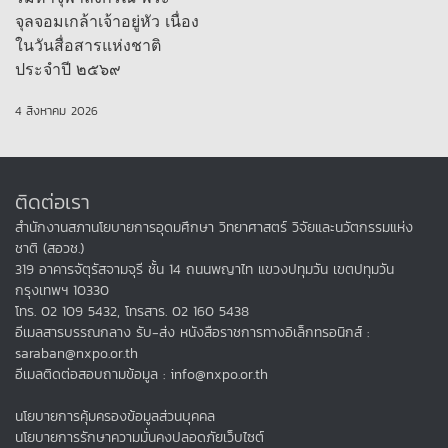
จุลจอมเกล้าเจ้าอยู่หัว เนื่อง
ในวันสื่อสารแห่งชาติ
ประจำปี ๒๕๖๙
4 สิงหาคม 2026
ติดต่อเรา
สำนักงานสภานโยบายการอุดมศึกษา วิทยาศาสตร์ วิจัยและนวัตกรรมแห่ง
ชาติ (สอวช.)
319 อาคารจัตุรัสจามจุรี ชั้น 14 ถนนพญาไท แขวงปทุมวัน เขตปทุมวัน
กรุงเทพฯ 10330
โทร. 02 109 5432, โทรสาร. 02 160 5438
อีเมลสารบรรณกลาง รับ-ส่ง หนังสือราชการทางอิเล็กทรอนิกส์ :
saraban@nxpo.or.th
อีเมลติดต่อสอบถามข้อมูล : info@nxpo.or.th
นโยบายการคุ้มครองข้อมูลส่วนบุคคล
นโยบายการรักษาความมั่นคงปลอดภัยเว็บไซต์