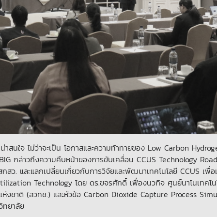
ด็นที่น่าสนใจ ไม่ว่าจะเป็น โอกาสและความท้าทายของ Low Carbon Hydro
ัท BIG กล่าวถึงความคืบหน้าของการขับเคลื่อน CCUS Technology Ro
สกสว. และแลกเปลี่ยนเกี่ยวกับการวิจัยและพัฒนาเทคโนโลยี CCUS เพื่อมุ่ง
ization Technology โดย ดร.ขจรศักดิ์ เฟื่องนวกิจ ศูนย์นาโนเทคโน
แห่งชาติ (สวทช.) และหัวข้อ Carbon Dioxide Capture Process Simu
ิทยาลัย