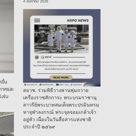
4 สิงหาคม 2026
ขึ้น
ากาศและ
สอวช. ร่วมพิธีวางพานพุ่มถวาย
ริงใน
เครื่องราชสักการะ พระบรมราชานุ
สาวรีย์พระบาทสมเด็จพระปรมินทรม
หาจุฬาลงกรณ์ พระจุลจอมเกล้าเจ้า
อยู่หัว เนื่องในวันสื่อสารแห่งชาติ
ประจำปี ๒๕๖๙