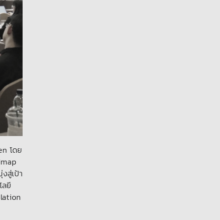
gen โดย
admap
สู่เป้า
โลยี
lation