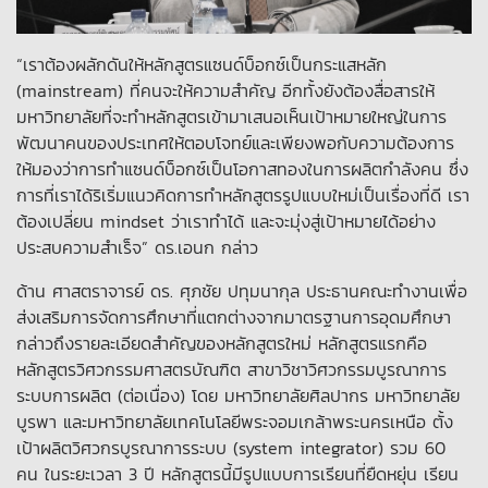
“เราต้องผลักดันให้หลักสูตรแซนด์บ็อกซ์เป็นกระแสหลัก
(mainstream) ที่คนจะให้ความสำคัญ อีกทั้งยังต้องสื่อสารให้
มหาวิทยาลัยที่จะทำหลักสูตรเข้ามาเสนอเห็นเป้าหมายใหญ่ในการ
พัฒนาคนของประเทศให้ตอบโจทย์และเพียงพอกับความต้องการ
ให้มองว่าการทำแซนด์บ็อกซ์เป็นโอกาสทองในการผลิตกำลังคน ซึ่ง
การที่เราได้ริเริ่มแนวคิดการทำหลักสูตรรูปแบบใหม่เป็นเรื่องที่ดี เรา
ต้องเปลี่ยน mindset ว่าเราทำได้ และจะมุ่งสู่เป้าหมายได้อย่าง
ประสบความสำเร็จ” ดร.เอนก กล่าว
ด้าน ศาสตราจารย์ ดร. ศุภชัย ปทุมนากุล ประธานคณะทำงานเพื่อ
ส่งเสริมการจัดการศึกษาที่แตกต่างจากมาตรฐานการอุดมศึกษา
กล่าวถึงรายละเอียดสำคัญของหลักสูตรใหม่ หลักสูตรแรกคือ
หลักสูตรวิศวกรรมศาสตรบัณฑิต สาขาวิชาวิศวกรรมบูรณาการ
ระบบการผลิต (ต่อเนื่อง) โดย มหาวิทยาลัยศิลปากร มหาวิทยาลัย
บูรพา และมหาวิทยาลัยเทคโนโลยีพระจอมเกล้าพระนครเหนือ ตั้ง
เป้าผลิตวิศวกรบูรณาการระบบ (system integrator) รวม 60
คน ในระยะเวลา 3 ปี หลักสูตรนี้มีรูปแบบการเรียนที่ยืดหยุ่น เรียน