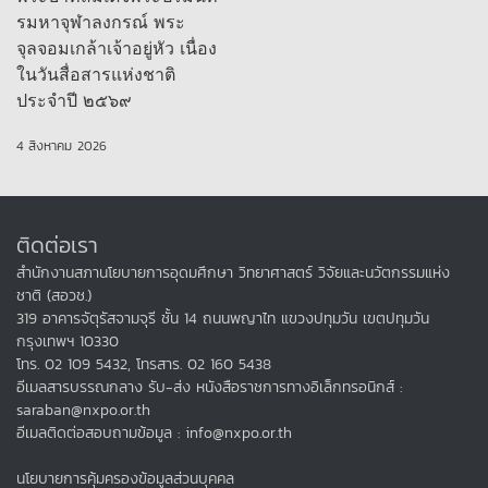
รมหาจุฬาลงกรณ์ พระ
จุลจอมเกล้าเจ้าอยู่หัว เนื่อง
ในวันสื่อสารแห่งชาติ
ประจำปี ๒๕๖๙
4 สิงหาคม 2026
ติดต่อเรา
สำนักงานสภานโยบายการอุดมศึกษา วิทยาศาสตร์ วิจัยและนวัตกรรมแห่ง
ชาติ (สอวช.)
319 อาคารจัตุรัสจามจุรี ชั้น 14 ถนนพญาไท แขวงปทุมวัน เขตปทุมวัน
กรุงเทพฯ 10330
โทร. 02 109 5432, โทรสาร. 02 160 5438
อีเมลสารบรรณกลาง รับ-ส่ง หนังสือราชการทางอิเล็กทรอนิกส์ :
saraban@nxpo.or.th
อีเมลติดต่อสอบถามข้อมูล : info@nxpo.or.th
นโยบายการคุ้มครองข้อมูลส่วนบุคคล