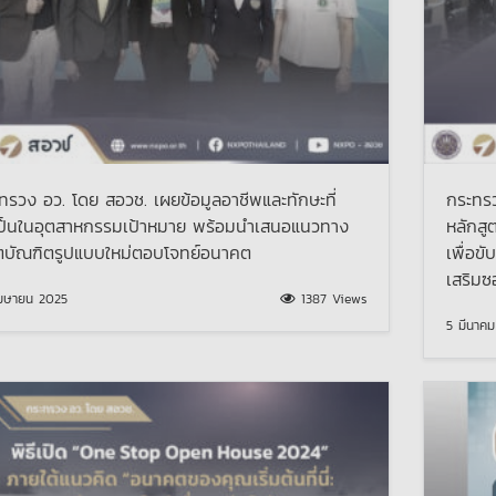
ทรวง อว. โดย สอวช. เผยข้อมูลอาชีพและทักษะที่
กระทรว
ป็นในอุตสาหกรรมเป้าหมาย พร้อมนำเสนอแนวทาง
หลักสู
ตบัณฑิตรูปแบบใหม่ตอบโจทย์อนาคต
เพื่อข
เสริมซ
มษายน 2025
1387 Views
5 มีนาค