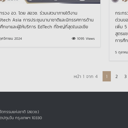
ทรวง อว. โดย สอวช. ร่วมเสวนาภายใต้งาน
กระทร
tech Asia การประชุมนานาชาติและนิทรรศการด้าน
ด่วนขอ
ศึกษาและผู้ให้บริการ EdTech ที่ใหญ่ที่สุดในเอเชีย
เพิ่ม 
สูตรแซ
ฤศจิกายน 2024
1095 Views
การศึ
5 ตุลาค
avigation
Current P
Page
P
หน้า 1 จาก 4
1
2
3
ัตกรรมแห่งชาติ (สอวช.)
ขตปทุมวัน กรุงเทพฯ 10330