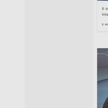
6 แ
Int
6 พ