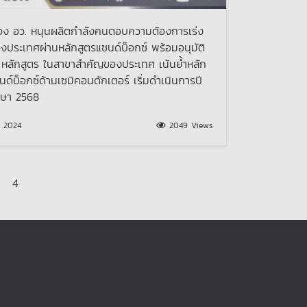
วง อว. หนุนผลิตกำลังคนตอบความต้องการเร่ง
งประเทศผ่านหลักสูตรแซนด์บ็อกซ์ พร้อมอนุมัติ
5 หลักสูตร ในสาขาสำคัญของประเทศ เน้นย้ำหลัก
นด์บ็อกซ์ด้านเซมิคอนดักเตอร์ เริ่มดำเนินการปี
กษา 2568
ม 2024
2049 Views
age
age
Page
4