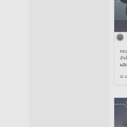
กระ
จำเ
ผลิ
22 เ