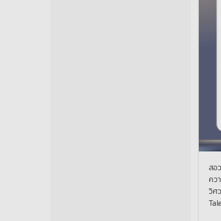
สอว
ควา
วิศ
Tal