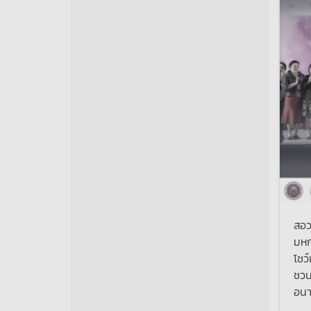
สอว
มหก
โชว
ชวน
อน