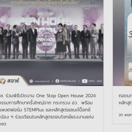
ช. ร่วมพิธีเปิดงาน One Stop Open House 2024
ถอดบท
รรมการศึกษาครั้งใหญ่จาก กระทรวง อว. พร้อม
หลักส
์แพลตฟอร์ม STEMPlus และหลักสูตรแซนด์บ็อกซ์
20 พฤศจ
น้อง ๆ ร่วมเรียนในหลักสูตรตอบโจทย์แรงงานแห่ง
าคต