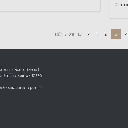
4 มีน
avigation
Page
Page
Curre
P
หน้า 3 จาก 16
‹
1
2
3
4
ัตกรรมแห่งชาติ (สอวช.)
ขตปทุมวัน กรุงเทพฯ 10330
กส์ : saraban@nxpo.or.th