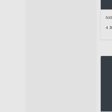
NXP
4 ส