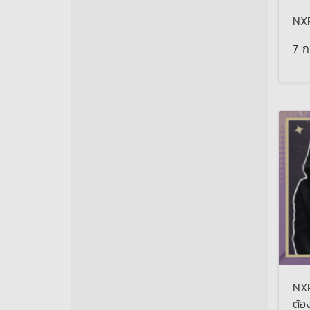
NXP
7 
NXP
ต้อ