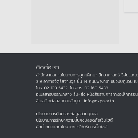
Page n
ติดต่อเรา
สำนักงานสภานโยบายการอุดมศึกษา วิทยาศาสตร์ วิจัยและนว
319 อาคารจัตุรัสจามจุรี ชั้น 14 ถนนพญาไท แขวงปทุมวัน เ
โทร. 02 109 5432, โทรสาร. 02 160 5438
อีเมลสารบรรณกลาง รับ-ส่ง หนังสือราชการทางอิเล็กทรอนิ
อีเมลติดต่อสอบถามข้อมูล : info@nxpo.or.th
นโยบายการคุ้มครองข้อมูลส่วนบุคคล
นโยบายการรักษาความมั่นคงปลอดภัยเว็บไซต์
ข้อกำหนดและนโยบายการให้บริการเว็บไซต์