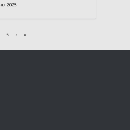
าคม 2025
nt Page
age
Page
5
›
»