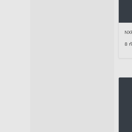
NXP
8 ก