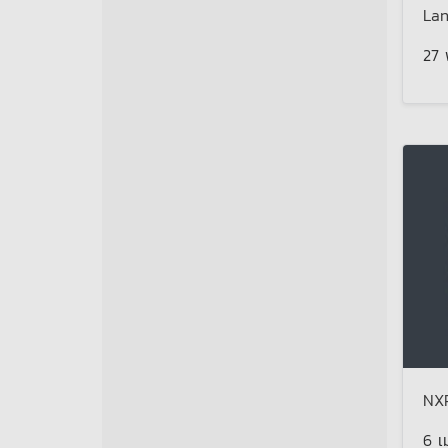
Lan
27
NXP
6 เ