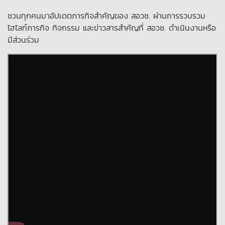
ชวนทุกคนมาอัปเดตภารกิจสำคัญของ สอวช. ผ่านการรวบรวม
ไฮไลท์ภารกิจ กิจกรรม และข่าวสารสำคัญที่ สอวช. ดำเนินงานหรือ
มีส่วนร่วม