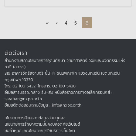
Page navigation
Page
Page
Current Page
«
‹
4
5
6
ติดต่อเรา
สำนักงานสภานโยบายการอุดมศึกษา วิทยาศาสตร์ วิจัยและนวัตกรรมแห่ง
ชาติ (สอวช.)
319 อาคารจัตุรัสจามจุรี ชั้น 14 ถนนพญาไท แขวงปทุมวัน เขตปทุมวัน
กรุงเทพฯ 10330
โทร. 02 109 5432, โทรสาร. 02 160 5438
อีเมลสารบรรณกลาง รับ-ส่ง หนังสือราชการทางอิเล็กทรอนิกส์ :
saraban@nxpo.or.th
อีเมลติดต่อสอบถามข้อมูล : info@nxpo.or.th
นโยบายการคุ้มครองข้อมูลส่วนบุคคล
นโยบายการรักษาความมั่นคงปลอดภัยเว็บไซต์
ข้อกำหนดและนโยบายการให้บริการเว็บไซต์