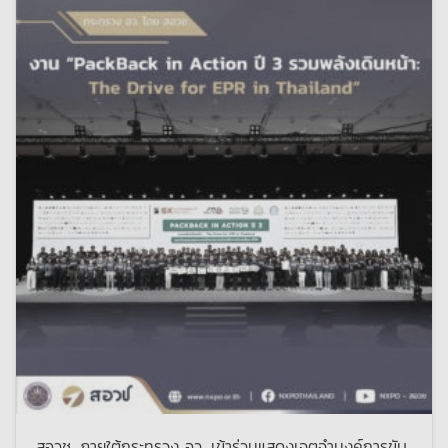
สอวช. ภายใต้กระทรวง อว. เข้าร่วมแสดงเจตจำนงค์การขับ