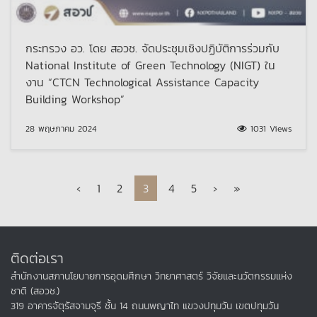
กระทรวง อว. โดย สอวช. จัดประชุมเชิงปฏิบัติการร่วมกับ
National Institute of Green Technology (NIGT) ใน
งาน “CTCN Technological Assistance Capacity
Building Workshop”
28 พฤษภาคม 2024
1031 Views
Page navigation
Page
Page
Current Page
Page
Page
‹
1
2
3
4
5
›
»
ติดต่อเรา
สำนักงานสภานโยบายการอุดมศึกษา วิทยาศาสตร์ วิจัยและนวัตกรรมแห่ง
ชาติ (สอวช.)
319 อาคารจัตุรัสจามจุรี ชั้น 14 ถนนพญาไท แขวงปทุมวัน เขตปทุมวัน