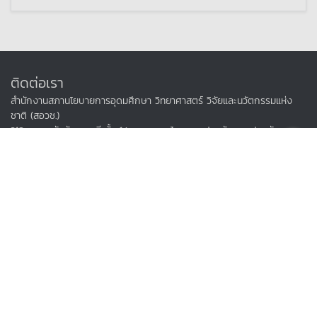
ติดต่อเรา
สำนักงานสภานโยบายการอุดมศึกษา วิทยาศาสตร์ วิจัยและนวัตกรรมแห่ง
ชาติ (สอวช.)
319 อาคารจัตุรัสจามจุรี ชั้น 14 ถนนพญาไท แขวงปทุมวัน เขตปทุมวัน
กรุงเทพฯ 10330
โทร. 02 109 5432, โทรสาร. 02 160 5438
อีเมลสารบรรณกลาง รับ-ส่ง หนังสือราชการทางอิเล็กทรอนิกส์ :
saraban@nxpo.or.th
อีเมลติดต่อสอบถามข้อมูล : info@nxpo.or.th
นโยบายการคุ้มครองข้อมูลส่วนบุคคล
นโยบายการรักษาความมั่นคงปลอดภัยเว็บไซต์
ข้อกำหนดและนโยบายการให้บริการเว็บไซต์
แสดงผลได้ดีใน Microsoft Edge, Google Chrome และรองรับ