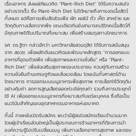
เรื่องอาหาร ส่งผลให้แนวคิด “Plant-Rich Diet” ได้รับความสนใจ
อย่างรวดเร็ว ซึ่ง Plant-Rich Diet ไม่ได้หมายถึงการงดเนื้อสัตว์
ทั้งหมด แต่คือการเพิ่มสัดส่วนพืช ผัก ผลไม้ ถั่ว เห็ด สาหร่าย และ
วัตถุดิบทางเลือกจากพืช ขณะเดียวกันยังสามารถบริโภคเนื้อสัตว์ที่
มีคุณภาพได้ในปริมาณที่เหมาะสม เพื่อสร้างสมดุลทางโภชนาการ
รศ. ดร.ฐิตา กล่าวอีกว่า มหาวิทยาลัยสวนดุสิต ได้รับการสนับสนุน
จาก สอวช. เพื่อผลักดันแนวคิดและพัฒนาหลักสูตร “การออกแบบ
อาหารที่อุดมด้วยพืช เพื่อสุขภาพและความยั่งยืน” หรือ “Plant-
Rich Diet” เพื่อส่งเสริมสุขภาพของประชาชน ควบคู่กับการสร้าง
ความยั่งยืนด้านเศรษฐกิจและสิ่งแวดล้อม โดยเน้นทั้งศาสตร์ด้าน
โภชนาการ การออกแบบเมนูอาหารเพื่อสุขภาพ การเลือกใช้วัตถุดิบ
อย่างคุ้มค่า ลดการสูญเสียตลอดห่วงโซ่คุณค่า รวมถึงการประยุกต์
ใช้ AI เพื่อออกแบบเมนูอาหารที่เหมาะสมกับแต่ละบุคคล ซึ่งถือเป็น
แนวโน้มสำคัญของอุตสาหกรรมอาหารแห่งอนาคต
ทั้งนี้ ภายหลังเปิดรับสมัคร พบว่ามีผู้สนใจสมัครเรียนจำนวนมาก
โดยผู้เข้าเรียนส่วนใหญ่เป็นผู้ประกอบการร้านอาหารที่ต้องการนำ
องค์ความรู้ไปปรับเปลี่ยนเมนู เพิ่มทางเลือกอาหารสุขภาพ และตอบ