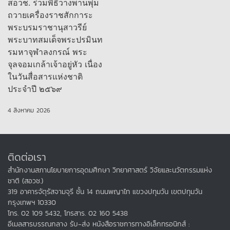
สอวช. ร่วมพิธีวางพานพุ่ม
ถวายเครื่องราชสักการะ
พระบรมราชานุสาวรีย์
พระบาทสมเด็จพระปรมินท
รมหาจุฬาลงกรณ์ พระ
จุลจอมเกล้าเจ้าอยู่หัว เนื่อง
ในวันสื่อสารแห่งชาติ
ประจำปี ๒๕๖๙
4 สิงหาคม 2026
ติดต่อเรา
สำนักงานสภานโยบายการอุดมศึกษา วิทยาศาสตร์ วิจัยและนวัตกรรมแห่ง
ชาติ (สอวช.)
319 อาคารจัตุรัสจามจุรี ชั้น 14 ถนนพญาไท แขวงปทุมวัน เขตปทุมวัน
กรุงเทพฯ 10330
โทร. 02 109 5432, โทรสาร. 02 160 5438
อีเมลสารบรรณกลาง รับ-ส่ง หนังสือราชการทางอิเล็กทรอนิกส์ :