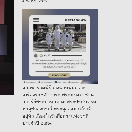
4 สิงหาคม 2026
สอวช. ร่วมพิธีวางพานพุ่มถวาย
เครื่องราชสักการะ พระบรมราชานุ
สาวรีย์พระบาทสมเด็จพระปรมินทรม
หาจุฬาลงกรณ์ พระจุลจอมเกล้าเจ้า
อยู่หัว เนื่องในวันสื่อสารแห่งชาติ
ประจำปี ๒๕๖๙