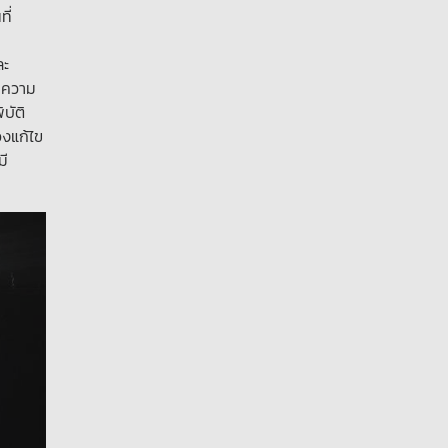
ี่
ละ
บความ
บัติ
องแก้ไข
มี