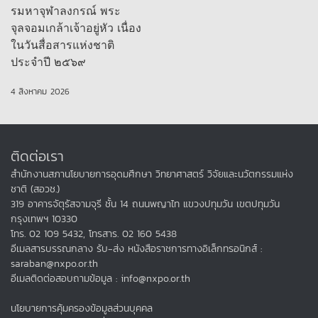
รมหาจุฬาลงกรณ์ พระ
จุลจอมเกล้าเจ้าอยู่หัว เนื่อง
ในวันสื่อสารแห่งชาติ
ประจำปี ๒๕๖๙
4 สิงหาคม 2026
ติดต่อเรา
สำนักงานสภานโยบายการอุดมศึกษา วิทยาศาสตร์ วิจัยและนวัตกรรมแห่ง
ชาติ (สอวช.)
319 อาคารจัตุรัสจามจุรี ชั้น 14 ถนนพญาไท แขวงปทุมวัน เขตปทุมวัน
กรุงเทพฯ 10330
โทร. 02 109 5432, โทรสาร. 02 160 5438
อีเมลสารบรรณกลาง รับ-ส่ง หนังสือราชการทางอิเล็กทรอนิกส์ :
saraban@nxpo.or.th
อีเมลติดต่อสอบถามข้อมูล : info@nxpo.or.th
นโยบายการคุ้มครองข้อมูลส่วนบุคคล