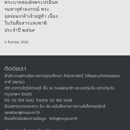
พระบาทสมเด็จพระปรมินท
รมหาจุฬาลงกรณ์ พระ
จุลจอมเกล้าเจ้าอยู่หัว เนื่อง
ในวันสื่อสารแห่งชาติ
ประจำปี ๒๕๖๙
4 สิงหาคม 2026
ติดต่อเรา
สำนักงานสภานโยบายการอุดมศึกษา วิทยาศาสตร์ วิจัยและนวัตกรรมแห่ง
ชาติ (สอวช.)
319 อาคารจัตุรัสจามจุรี ชั้น 14 ถนนพญาไท แขวงปทุมวัน เขตปทุมวัน
กรุงเทพฯ 10330
โทร. 02 109 5432, โทรสาร. 02 160 5438
อีเมลสารบรรณกลาง รับ-ส่ง หนังสือราชการทางอิเล็กทรอนิกส์ :
saraban@nxpo.or.th
อีเมลติดต่อสอบถามข้อมูล : info@nxpo.or.th