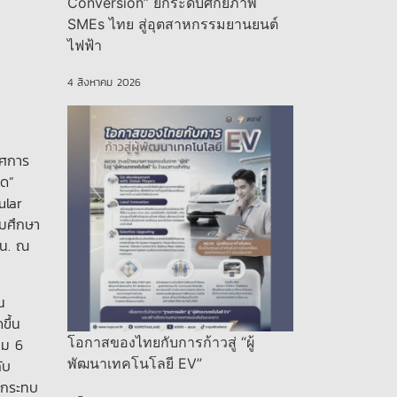
Conversion” ยกระดับศักยภาพ
SMEs ไทย สู่อุตสาหกรรมยานยนต์
ไฟฟ้า
4 สิงหาคม 2026
รศการ
ุด”
ular
มศึกษา
 น. ณ
น
ขึ้น
โอกาสของไทยกับการก้าวสู่ “ผู้
าม 6
พัฒนาเทคโนโลยี EV”
ับ
“กระทบ