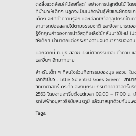
ต่อสิ่งแวดล้อมให้น้อยที่สุด” อย่างการปลูกต้นไม้ โด
ที่นำมาให้เด็กๆ ปลูกจะเป็นเมล็ดพันธุ์พืชและผักออแ
เด็กๆ จะได้ทำความรู้จัก และเลือกใช้วัสดุอุปกรณ์ในกา
สามารถย่อยสลายได้ตามธรรมชาติ และยังสามารถออกแ
รู้จักคุณค่าของการนำวัสดุที่เหลือใช้กลับมาใช้ใหม่ ไ
ให้เด็กๆ นำมาตกแต่งกระถางตามจินตนาการของตนเอง เร
นอกจากนี้ ในบูธ สอวช. ยังมีกิจกรรมตอบคำถาม และล
และอื่นๆ อีกมากมาย
สำหรับเด็ก ๆ ที่สนใจร่วมกิจกรรมของบูธ สอวช. ในงา
โลกสีเขียว : Little Scientist Goes Green” สามา
วิทยาศาสตร์ ดร.ตั้ว ลพานุกรม กรมวิทยาศาสตร์บริกา
2563 โดยงานจะเริ่มตั้งแต่เวลา 09.00 – 17.00 น. เปิ
รถไฟฟ้าอนุสาวรีย์ชัยสมรภูมิ แล้วมาสนุกด้วยกันนะค
Tags: