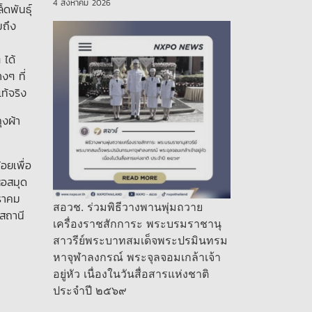
4 สิงหาคม 2026
็ดพันธุ์
มถึง
 ได้
งๆ ที่
ท้จริง
ุงผ้า
อยเพื่อ
หอสมุด
กราคม
สอวช. ร่วมพิธีวางพานพุ่มถวาย
 สถานี
เครื่องราชสักการะ พระบรมราชานุ
สาวรีย์พระบาทสมเด็จพระปรมินทรม
หาจุฬาลงกรณ์ พระจุลจอมเกล้าเจ้า
อยู่หัว เนื่องในวันสื่อสารแห่งชาติ
ประจำปี ๒๕๖๙