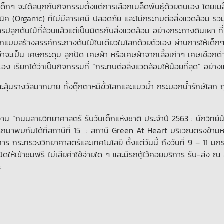
ยเด็กๆ จะได้สนุกกับกิจกรรมตั้งแต่การเลือกเมล็ดพันธุ์ด้วยตนเอง โดยเมล
กนิค (Organic) ที่ไม่มีสารเคมี ปลอดภัย และไม่กระทบต่อสิ่งแวดล้อม รว
รปลูกต้นไม้ที่ล้วนแล้วแต่เป็นมิตรกับสิ่งแวดล้อม อย่างกระถางดินเผา ที่
บบสร้างสรรค์กระถางต้นไม้ใบเดียวในโลกด้วยตัวเอง ผ่านการให้เด็กๆ
ม่ว่าจะเป็น เศษกระดุม ลูกปัด เศษผ้า หรือเศษผ้าจากเสื้อเก่าๆ เศษเชือกต่า
ียกได้ว่าเป็นกิจกรรมที่ “กระทบต่อสิ่งแวดล้อมให้น้อยที่สุด” อย่างแ
ุ้นรางวัลมากมาย ทั้งตุ๊กตาหมีขั้วโลกและแมวน้ำ กระบอกน้ำรักษ์โลก ถ
น “ถนนสายวิทยาศาสตร์ รับวันเด็กแห่งชาติ ประจำปี 2563 : นักวิทย์น้
รถมาพบกันได้ที่สถานีที่ 15 : สถานี Green At Heart บริเวณตรงข้าม
ร กระทรวงวิทยาศาสตร์และเทคโนโลยี ตั้งแต่วันนี้ ถึงวันที่ 9 – 11 ม
ดให้เข้าชมฟรี ไม่เสียค่าใช้จ่ายใด ๆ และมีรถตู้ไว้คอยบริการ รับ-ส่ง ณ
ะ