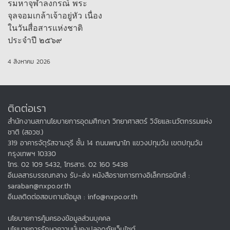
รมหาจุฬาลงกรณ์ พระ
จุลจอมเกล้าเจ้าอยู่หัว เนื่อง
ในวันสื่อสารแห่งชาติ
ประจำปี ๒๕๖๙
4 สิงหาคม 2026
ติดต่อเรา
สำนักงานสภานโยบายการอุดมศึกษา วิทยาศาสตร์ วิจัยและนวัตกรรมแห่ง
ชาติ (สอวช.)
319 อาคารจัตุรัสจามจุรี ชั้น 14 ถนนพญาไท แขวงปทุมวัน เขตปทุมวัน
กรุงเทพฯ 10330
โทร. 02 109 5432, โทรสาร. 02 160 5438
อีเมลสารบรรณกลาง รับ-ส่ง หนังสือราชการทางอิเล็กทรอนิกส์ :
saraban@nxpo.or.th
อีเมลติดต่อสอบถามข้อมูล : info@nxpo.or.th
นโยบายการคุ้มครองข้อมูลส่วนบุคคล
นโยบายการรักษาความมั่นคงปลอดภัยเว็บไซต์