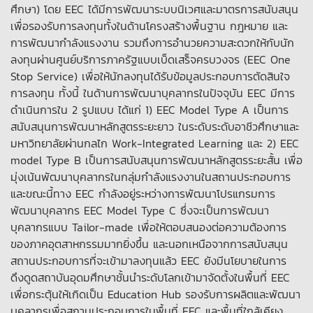
ศึกษา) โดย EEC ได้มีการพัฒนาระบบนิเวศและมาตรการสนับสนุน
เพื่อรองรับการลงทุนทั้งในด้านโครงสร้างพื้นฐาน กฎหมาย และ
การพัฒนากำลังแรงงาน รวมถึงการอำนวยความสะดวกให้กับนัก
ลงทุนผ่านศูนย์บริการภาครัฐแบบเบ็ดเสร็จครบวงจร (EEC One
Stop Service) เพื่อให้นักลงทุนได้รับข้อมูลประกอบการตัดสินใจ
การลงทุน ทั้งนี้ ในด้านการพัฒนาบุคลากรในปัจจุบัน EEC มีการ
ดำเนินการใน 2 รูปแบบ ได้แก่ 1) EEC Model Type A เป็นการ
สนับสนุนการพัฒนาหลักสูตรระยะยาว ในระดับระดับอาชีวศึกษาและ
มหาวิทยาลัยผ่านกลไก Work-Integrated Learning และ 2) EEC
model Type B เป็นการสนับสนุนการพัฒนาหลักสูตรระยะสั้น เพื่อ
มุ่งเน้นพัฒนาบุคลากรในกลุ่มกำลังแรงงานในสถานประกอบการ
และขณะนี้ทาง EEC กำลังอยู่ระหว่างการพัฒนาโปรแกรมการ
พัฒนาบุคลากร EEC Model Type C ซึ่งจะเป็นการพัฒนา
บุคลากรแบบ Tailor-made เพื่อให้ตอบสนองต่อความต้องการ
ของภาคอุตสาหกรรมมากยิ่งขึ้น และนอกเหนือจากการสนับสนุน
สถานประกอบการที่จะเข้ามาลงทุนแล้ว EEC ยังมีนโยบายในการ
ดึงดูดสถาบันอุดมศึกษาชั้นนำระดับโลกเข้ามาจัดตั้งในพื้นที่ EEC
เพื่อกระตุ้นให้เกิดเป็น Education Hub รองรับการผลิตและพัฒนา
บุคลากรเพื่อสถานประกอบการในพื้นที่ EEC และพื้นที่ใกล้เคียง