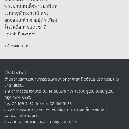
พระบาทสมเด็จพระปรมินท
รมหาจุฬาลงกรณ์ พระ
จุลจอมเกล้าเจ้าอยู่หัว เนื่อง
ในวันสื่อสารแห่งชาติ
ประจำปี ๒๕๖๙
4 สิงหาคม 2026
ติดต่อเรา
สำนักงานสภานโยบายการอุดมศึกษา วิทยาศาสตร์ วิจัยและนวัตกรรมแห่ง
ชาติ (สอวช.)
319 อาคารจัตุรัสจามจุรี ชั้น 14 ถนนพญาไท แขวงปทุมวัน เขตปทุมวัน
กรุงเทพฯ 10330
โทร. 02 109 5432, โทรสาร. 02 160 5438
อีเมลสารบรรณกลาง รับ-ส่ง หนังสือราชการทางอิเล็กทรอนิกส์ :
saraban@nxpo.or.th
อีเมลติดต่อสอบถามข้อมูล : info@nxpo.or.th