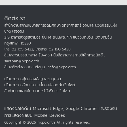
ติดต่อเรา
สำนักงานสภานโยบายการอุดมศึกษา วิทยาศาสตร์ วิจัยและนวัตกรรมแห่ง
ชาติ (สอวช.)
319 อาคารจัตุรัสจามจุรี ชั้น 14 ถนนพญาไท แขวงปทุมวัน เขตปทุมวัน
กรุงเทพฯ 10330
โทร. 02 109 5432, โทรสาร. 02 160 5438
อีเมลสารบรรณกลาง รับ-ส่ง หนังสือราชการทางอิเล็กทรอนิกส์ :
saraban@nxpo.or.th
อีเมลติดต่อสอบถามข้อมูล : info@nxpo.or.th
นโยบายการคุ้มครองข้อมูลส่วนบุคคล
นโยบายการรักษาความมั่นคงปลอดภัยเว็บไซต์
ข้อกำหนดและนโยบายการให้บริการเว็บไซต์
แสดงผลได้ดีใน Microsoft Edge, Google Chrome และรองรับ
การแสดงผลบน Mobile Devices
Copyright © 2026 nxpo.or.th All rights reserved.