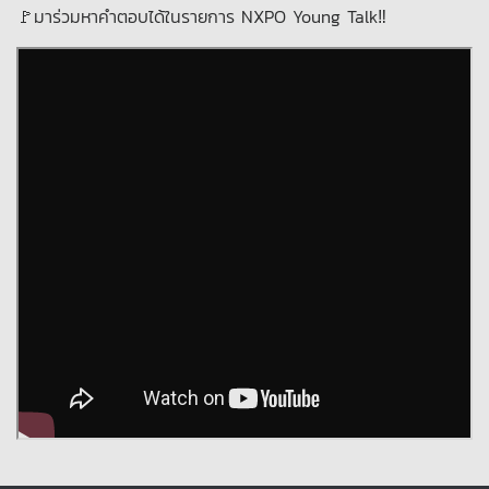
🚩มาร่วมหาคำตอบได้ในรายการ NXPO Young Talk‼️