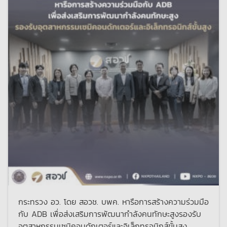
กระทรวง อว. โดย สอวช. บพค. หารือการสร้างความร่วมมือ
กับ ADB เพื่อส่งเสริมการพัฒนากำลังคนทักษะสูงรองรับ
อุตสาหกรรมเซมิคอนดักเตอร์และอิเล็กทรอนิกส์ขั้นสูง