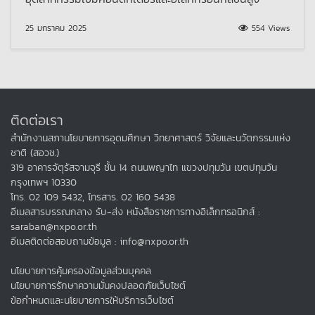
25 มกราคม 2025
554 Views
ติดต่อเรา
สำนักงานสภานโยบายการอุดมศึกษา วิทยาศาสตร์ วิจัยและนวัตกรรมแห่ง
ชาติ (สอวช.)
319 อาคารจัตุรัสจามจุรี ชั้น 14 ถนนพญาไท แขวงปทุมวัน เขตปทุมวัน
กรุงเทพฯ 10330
โทร. 02 109 5432, โทรสาร. 02 160 5438
อีเมลสารบรรณกลาง รับ-ส่ง หนังสือราชการทางอิเล็กทรอนิกส์ :
saraban@nxpo.or.th
อีเมลติดต่อสอบถามข้อมูล : info@nxpo.or.th
นโยบายการคุ้มครองข้อมูลส่วนบุคคล
นโยบายการรักษาความมั่นคงปลอดภัยเว็บไซต์
ข้อกำหนดและนโยบายการให้บริการเว็บไซต์