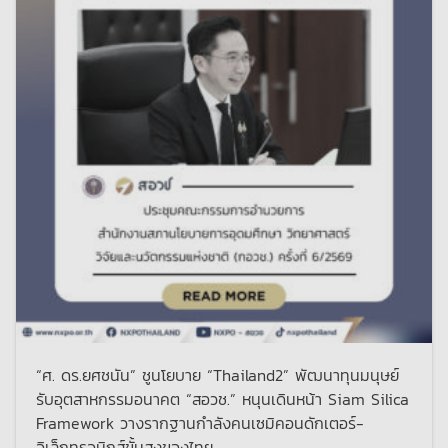
“ศ. ดร.ยศชนัน” ชูนโยบาย “Thailand2” พัฒนาทุนมนุษย์
รับอุตสาหกรรมอนาคต “สอวช.” หนุนเดินหน้า Siam Silica
Framework วางรากฐานกำลังคนเซมิคอนดักเตอร์-
อิเล็กทรอนิกส์ขั้นสูงของไทย