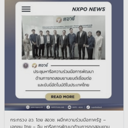
กระทรวง อว. โดย สอวช. ผนึกความร่วมมือภาครัฐ –
เอกชน ไทย – จีน หารือการพัฒนาด้านการทดสอบยาน