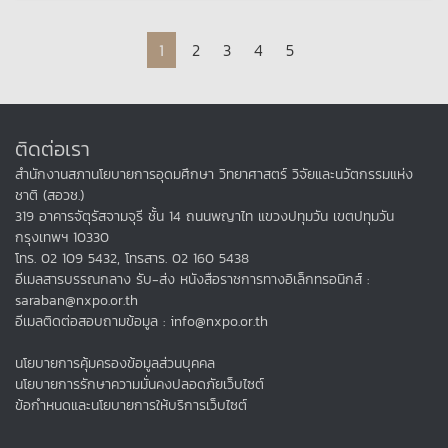
Page navigation
Current Page
Page
Page
Page
Page
1
2
3
4
5
ติดต่อเรา
สำนักงานสภานโยบายการอุดมศึกษา วิทยาศาสตร์ วิจัยและนวัตกรรมแห่ง
ชาติ (สอวช.)
319 อาคารจัตุรัสจามจุรี ชั้น 14 ถนนพญาไท แขวงปทุมวัน เขตปทุมวัน
กรุงเทพฯ 10330
โทร. 02 109 5432, โทรสาร. 02 160 5438
อีเมลสารบรรณกลาง รับ-ส่ง หนังสือราชการทางอิเล็กทรอนิกส์ :
saraban@nxpo.or.th
อีเมลติดต่อสอบถามข้อมูล : info@nxpo.or.th
นโยบายการคุ้มครองข้อมูลส่วนบุคคล
นโยบายการรักษาความมั่นคงปลอดภัยเว็บไซต์
ข้อกำหนดและนโยบายการให้บริการเว็บไซต์