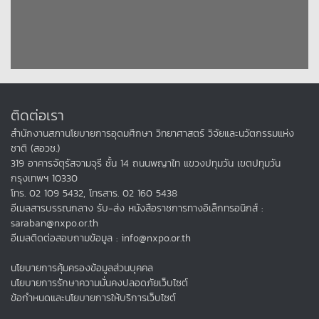
ติดต่อเรา
สำนักงานสภานโยบายการอุดมศึกษา วิทยาศาสตร์ วิจัยและนวัตกรรมแห่ง
ชาติ (สอวช.)
319 อาคารจัตุรัสจามจุรี ชั้น 14 ถนนพญาไท แขวงปทุมวัน เขตปทุมวัน
กรุงเทพฯ 10330
โทร. 02 109 5432, โทรสาร. 02 160 5438
อีเมลสารบรรณกลาง รับ-ส่ง หนังสือราชการทางอิเล็กทรอนิกส์ :
saraban@nxpo.or.th
อีเมลติดต่อสอบถามข้อมูล : info@nxpo.or.th
นโยบายการคุ้มครองข้อมูลส่วนบุคคล
นโยบายการรักษาความมั่นคงปลอดภัยเว็บไซต์
ข้อกำหนดและนโยบายการให้บริการเว็บไซต์