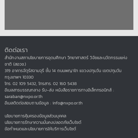
ติดต่อเรา
สำนักงานสภานโยบายการอุดมศึกษา วิทยาศาสตร์ วิจัยและนวัตกรรมแห่ง
ชาติ (สอวช.)
319 อาคารจัตุรัสจามจุรี ชั้น 14 ถนนพญาไท แขวงปทุมวัน เขตปทุมวัน
กรุงเทพฯ 10330
โทร. 02 109 5432, โทรสาร. 02 160 5438
อีเมลสารบรรณกลาง รับ-ส่ง หนังสือราชการทางอิเล็กทรอนิกส์ :
saraban@nxpo.or.th
อีเมลติดต่อสอบถามข้อมูล : info@nxpo.or.th
นโยบายการคุ้มครองข้อมูลส่วนบุคคล
นโยบายการรักษาความมั่นคงปลอดภัยเว็บไซต์
ข้อกำหนดและนโยบายการให้บริการเว็บไซต์