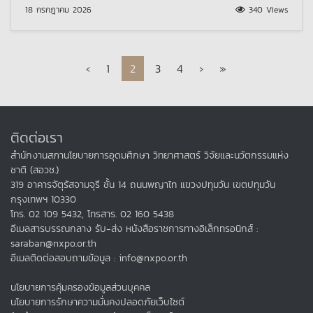
18 กรกฎาคม 2026
340 Views
Page navigation
Page
Current Page
Page
Page
‹
1
2
3
4
›
»
ติดต่อเรา
สำนักงานสภานโยบายการอุดมศึกษา วิทยาศาสตร์ วิจัยและนวัตกรรมแห่ง
ชาติ (สอวช.)
319 อาคารจัตุรัสจามจุรี ชั้น 14 ถนนพญาไท แขวงปทุมวัน เขตปทุมวัน
กรุงเทพฯ 10330
โทร. 02 109 5432, โทรสาร. 02 160 5438
อีเมลสารบรรณกลาง รับ-ส่ง หนังสือราชการทางอิเล็กทรอนิกส์ :
saraban@nxpo.or.th
อีเมลติดต่อสอบถามข้อมูล : info@nxpo.or.th
นโยบายการคุ้มครองข้อมูลส่วนบุคคล
นโยบายการรักษาความมั่นคงปลอดภัยเว็บไซต์