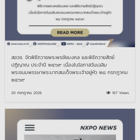
สอวช. จัดพิธีถวายพระพรชัยมงคล และพิธีถวายสัตย์
ปฏิญาณ ประจำปี ๒๕๖๙ เนื่องในโอกาสวันเฉลิม
พระชนมพรรษาพระบาทสมเด็จพระเจ้าอยู่หัว ๒๘ กรกฎาคม
๒๕๖๙
20 กรกฎาคม 2026
167 Views