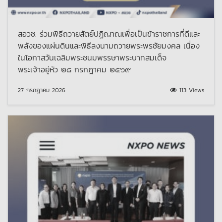
สอวช. ร่วมพิธีถวายสัตย์ปฏิญาณเพื่อเป็นข้าราชการที่ดีและ
พลังของแผ่นดินและพิธีลงนามถวายพระพรชัยมงคล เนื่อง
ในโอกาสวันเฉลิมพระชนมพรรษาพระบาทสมเด็จ
พระเจ้าอยู่หัว ๒๘ กรกฎาคม ๒๕๖๙
27 กรกฎาคม 2026
113 Views