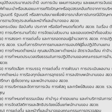
อนุมัติงบประมาณประจำปี งบการเงิน แผนการลงทุน และแผนการเงินข
ให้คำแนะนำหรือเสนอแนะการแก้ไขปัญหาหรืออุปสรรคอันเกิดจากการบร
รัฐมนตรี รัฐมนตรี หรือสภานโยบายเพื่อพิจารณาสั่งการในกรณีมีปัญห
การตามวัตถุประสงค์และหน้าที่และอำนาจของ สอวช.
ออกระเบียบ ข้อบังคับ ประกาศ หรือข้อกำหนดเกี่ยวกับ สอวช. ในเรื่อง ดัง
(ก) การบริหารงานทั่วไป การจัดแบ่งส่วนงาน และขอบเขตหน้าที่ของส่วน
(ข) การสรรหา การแต่งตั้ง และการถอดถอนผู้อำนวยการ สอวช. การปฏิบ
การ สอวช. รวมทั้งการรักษาการแทนและการมอบให้ผู้อื่นปฏิบัติงานแทน
(ค) การกำหนดตำแหน่ง คุณสมบัติเฉพาะตำแหน่ง อัตราเงินเดือน ค่าจ้า
(ง) การกำหนดประมวลจริยธรรมในการปฏิบัติงานของคณะกรรมการอำน
สอวช.
(จ) การคัดเลือก การบรรจุ การแต่งตั้ง การพัฒนา การประเมินผลงา
จากตำแหน่ง การร้องทุกข์และการอุทธรณ์ การลงโทษพนักงานของ สอวช. ร
ปรึกษา ผู้เชี่ยวชาญ และพนักงานของ สอวช.
(ฉ) การบริหารและจัดการการเงิน การพัสดุ และทรัพย์สินของ สอวช. รวม
สูญ
(ช) การกำหนดค่าธรรมเนียม ค่าบำรุง ค่าตอบแทน และค่าบริการในการ
(ซ) การจัดสวัสดิการและสิทธิประโยชน์อื่นแก่พนักงานของ สอวช.
(ฌ) การแต่งตั้ง และหน้าที่และอำนาจของคณะกรรมการตรวจสอบ