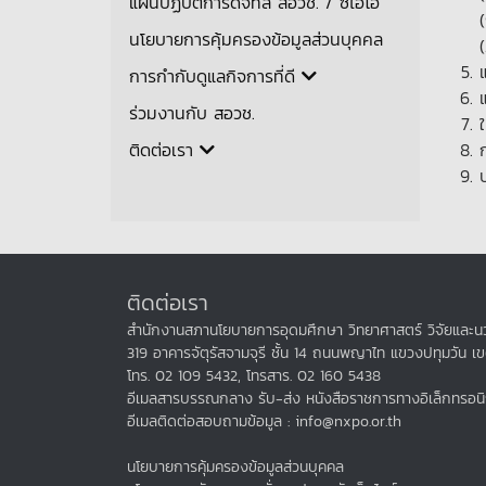
แผนปฏิบัติการดิจิทัล สอวช. / ซีไอโอ
นโยบายการคุ้มครองข้อมูลส่วนบุคคล
การกำกับดูแลกิจการที่ดี
ร่วมงานกับ สอวช.
ติดต่อเรา
ติดต่อเรา
สำนักงานสภานโยบายการอุดมศึกษา วิทยาศาสตร์ วิจัยและนว
319 อาคารจัตุรัสจามจุรี ชั้น 14 ถนนพญาไท แขวงปทุมวัน เ
โทร. 02 109 5432, โทรสาร. 02 160 5438
อีเมลสารบรรณกลาง รับ-ส่ง หนังสือราชการทางอิเล็กทรอนิ
อีเมลติดต่อสอบถามข้อมูล : info@nxpo.or.th
นโยบายการคุ้มครองข้อมูลส่วนบุคคล